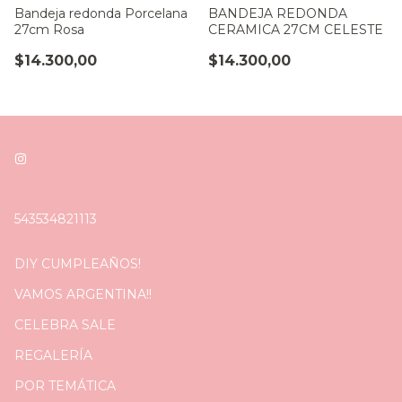
Bandeja redonda Porcelana
BANDEJA REDONDA
27cm Rosa
CERAMICA 27CM CELESTE
$14.300,00
$14.300,00
543534821113
DIY CUMPLEAÑOS!
VAMOS ARGENTINA!!
CELEBRA SALE
REGALERÍA
POR TEMÁTICA