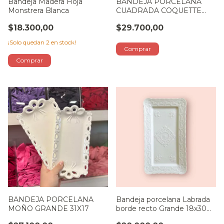
Bandeja Madera Hoja
BANDEJA PORCELANA
Monstrera Blanca
CUADRADA COQUETTE
27X27
$18.300,00
$29.700,00
¡Solo quedan
2
en stock!
BANDEJA PORCELANA
Bandeja porcelana Labrada
MOÑO GRANDE 31X17
borde recto Grande 18x30
cm