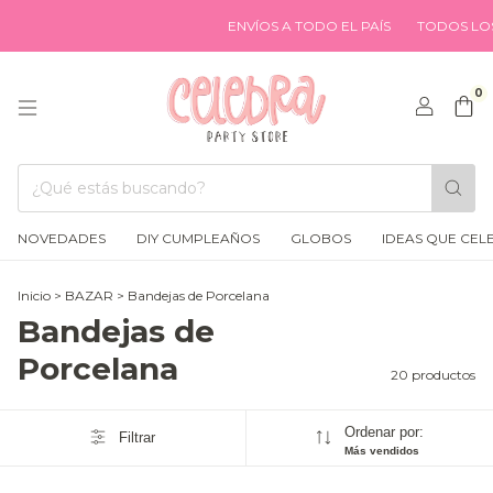
ENVÍOS A TODO EL PAÍS
TODOS LOS MEDIO
0
NOVEDADES
DIY CUMPLEAÑOS
GLOBOS
IDEAS QUE CEL
Inicio
>
BAZAR
>
Bandejas de Porcelana
Bandejas de
Porcelana
20 productos
Ordenar por:
Filtrar
Más vendidos