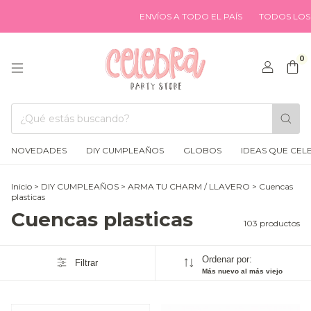
ENVÍOS A TODO EL PAÍS
TODOS LOS MEDIOS DE
0
NOVEDADES
DIY CUMPLEAÑOS
GLOBOS
IDEAS QUE CEL
Inicio
>
DIY CUMPLEAÑOS
>
ARMA TU CHARM / LLAVERO
>
Cuencas
plasticas
Cuencas plasticas
103 productos
Ordenar por:
Filtrar
Más nuevo al más viejo