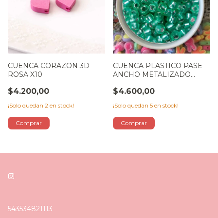
CUENCA CORAZON 3D
CUENCA PLASTICO PASE
ROSA X10
ANCHO METALIZADO
VERDE PINO X 50 GR
$4.200,00
$4.600,00
¡Solo quedan
2
en stock!
¡Solo quedan
5
en stock!
543534821113