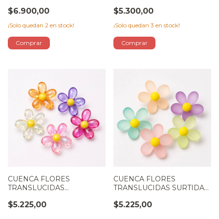
5
$6.900,00
$5.300,00
¡Solo quedan
2
en stock!
¡Solo quedan
3
en stock!
CUENCA FLORES
CUENCA FLORES
TRANSLUCIDAS
TRANSLUCIDAS SURTIDAS
BRILLOSAS SURTIDAS
4CM X5
$5.225,00
$5.225,00
4CM X5