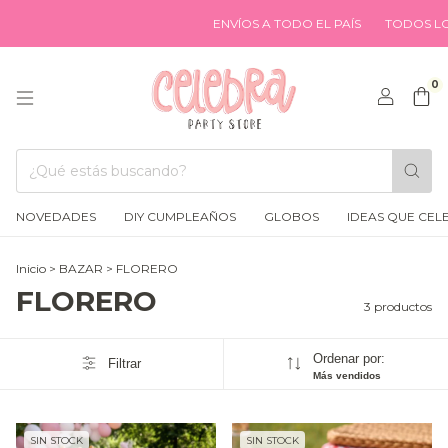
ENVÍOS A TODO EL PAÍS
TODOS LOS
0
NOVEDADES
DIY CUMPLEAÑOS
GLOBOS
IDEAS QUE CEL
Inicio
>
BAZAR
>
FLORERO
FLORERO
3 productos
Ordenar por:
Filtrar
Más vendidos
SIN STOCK
SIN STOCK