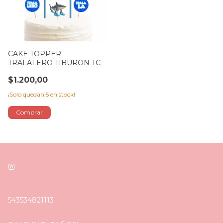
CAKE TOPPER
TRALALERO TIBURON TC
$1.200,00
¡Solo quedan
5
en stock!
543534821113