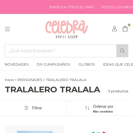
ENVÍOS A TODO EL PAÍS
TODOS LOS MEDIO
0
NOVEDADES
DIY CUMPLEAÑOS
GLOBOS
IDEAS QUE CEL
Inicio
>
PERSONAJES
>
TRALALERO TRALALA
TRALALERO TRALALA
5 productos
Ordenar por:
Filtrar
Más vendidos