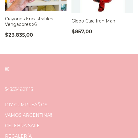
Crayones Encastrables
Globo Cara Iron Man
Vengadores x6
$857,00
$23.835,00
543534821113
DIY CUMPLEAÑOS!
VAMOS ARGENTINA!!
CELEBRA SALE
REGALERÍA