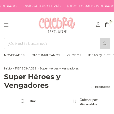
O
ENVÍOS A TODO EL PAÍS
TODOS LOS MEDIOS DE PAGO
ENVÍO
0
NOVEDADES
DIY CUMPLEAÑOS
GLOBOS
IDEAS QUE CEL
Inicio
>
PERSONAJES
>
Super Héroes y Vengadores
Super Héroes y
Vengadores
44 productos
Ordenar por:
Filtrar
Más vendidos