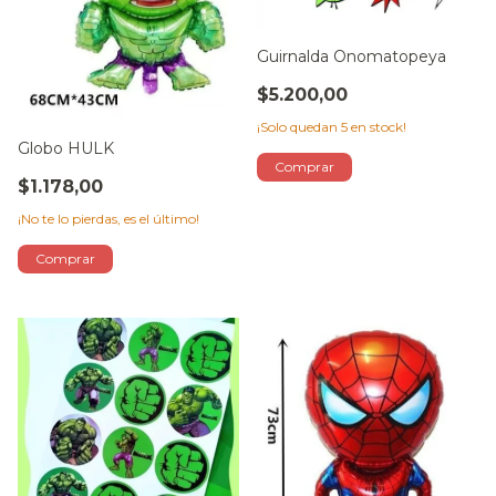
Guirnalda Onomatopeya
$5.200,00
¡Solo quedan
5
en stock!
Globo HULK
$1.178,00
¡No te lo pierdas, es el último!