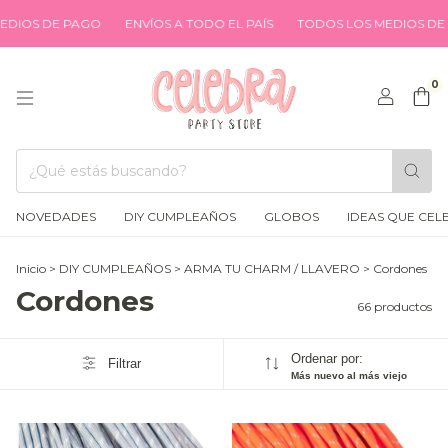
OS DE PAGO
ENVÍOS A TODO EL PAÍS
TODOS LOS MEDIOS DE PA
0
NOVEDADES
DIY CUMPLEAÑOS
GLOBOS
IDEAS QUE CEL
Inicio
>
DIY CUMPLEAÑOS
>
ARMA TU CHARM / LLAVERO
>
Cordones
Cordones
66 productos
Ordenar por:
Filtrar
Más nuevo al más viejo