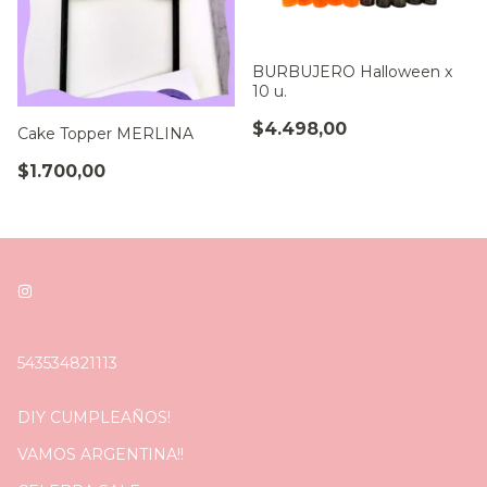
BURBUJERO Halloween x
10 u.
$4.498,00
Cake Topper MERLINA
$1.700,00
543534821113
DIY CUMPLEAÑOS!
VAMOS ARGENTINA!!