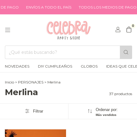
GO
ENVÍOS A TODO EL PAÍS
TODOS LOS MEDIOS DE PAGO
ENV
0
NOVEDADES
DIY CUMPLEAÑOS
GLOBOS
IDEAS QUE CEL
Inicio
>
PERSONAJES
>
Merlina
Merlina
37 productos
Ordenar por:
Filtrar
Más vendidos