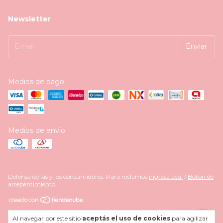
Newsletter
Medios de pago
Medios de envío
Defensa de las y los consumidores. Para reclamos
ingresá acá.
/
Botón de
arrepentimiento
Copyright Celebra Party Store - 27372878911 - 2026. Todos los derechos
Al navegar por este sitio
aceptás el uso de cookies
para agilizar
reservados.