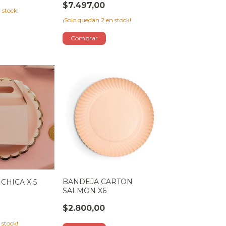
$7.497,00
 stock!
¡Solo quedan
2
en stock!
BANDEJA CARTON
 CHICA X 5
SALMON X6
$2.800,00
 stock!