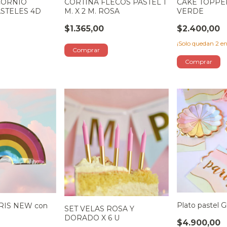
CORNIO
CORTINA FLECOS PASTEL 1
CAKE TOPPER
STELES 4D
M. X 2 M. ROSA
VERDE
$1.365,00
$2.400,00
¡Solo quedan
2
en
Plato pastel 
IRIS NEW con
SET VELAS ROSA Y
DORADO X 6 U
$4.900,00