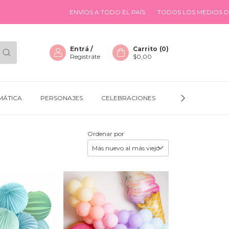
ENVÍOS A TODO EL PAÍS
TODOS LOS MEDIOS DE PAGO
ENV
Entrá
/
Carrito
(
0
)
Registráte
$0,00
MÁTICA
PERSONAJES
CELEBRACIONES
GLOBOS
D
Ordenar por