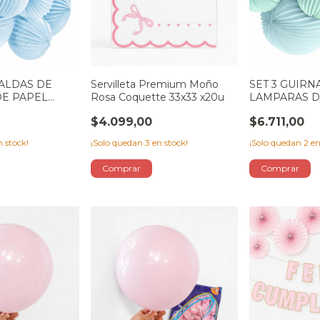
NALDAS DE
Servilleta Premium Moño
SET 3 GUIRN
DE PAPEL
Rosa Coquette 33x33 x20u
LAMPARAS D
VERDE PAST
$4.099,00
$6.711,00
 stock!
¡Solo quedan
3
en stock!
¡Solo quedan
2
en