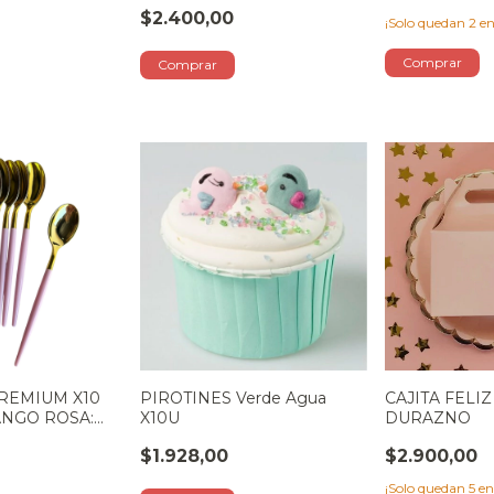
$2.400,00
¡Solo quedan
2
en
REMIUM X10
PIROTINES Verde Agua
CAJITA FELIZ
NGO ROSA:
X10U
DURAZNO
$1.928,00
$2.900,00
¡Solo quedan
5
en