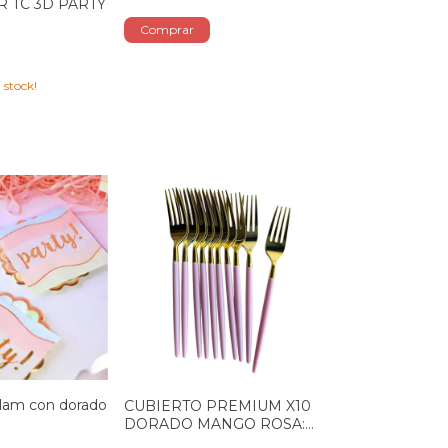
 TC 3D PARTY
 stock!
Glam con dorado
CUBIERTO PREMIUM X10
DORADO MANGO ROSA:
TENEDOR