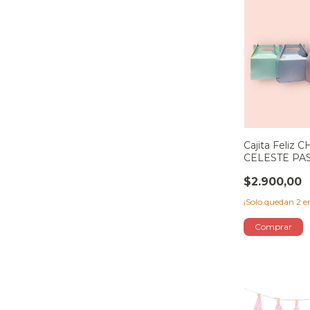
Cajita Feliz C
CELESTE PA
$2.900,00
¡Solo quedan
2
en