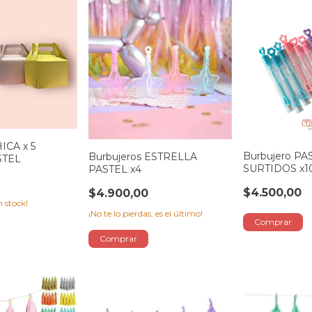
HICA x 5
Burbujero PA
Burbujeros ESTRELLA
STEL
SURTIDOS x1
PASTEL x4
$4.500,00
$4.900,00
 stock!
¡No te lo pierdas, es el último!