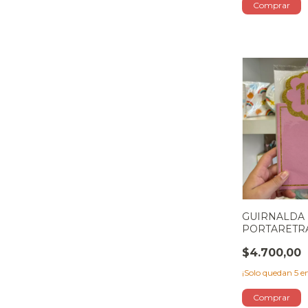
GUIRNALDA
PORTARETRA
ROSA
$4.700,00
¡Solo quedan
5
en