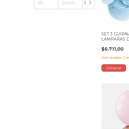
SET 3 GUIR
LAMPARAS 
CELESTE
$6.711,00
¡Solo quedan
2
en