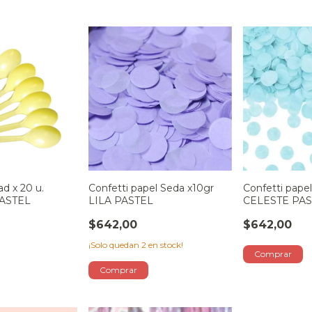
ad x 20 u.
Confetti papel Seda x10gr
Confetti pape
ASTEL
LILA PASTEL
CELESTE PA
$642,00
$642,00
¡Solo quedan
2
en stock!