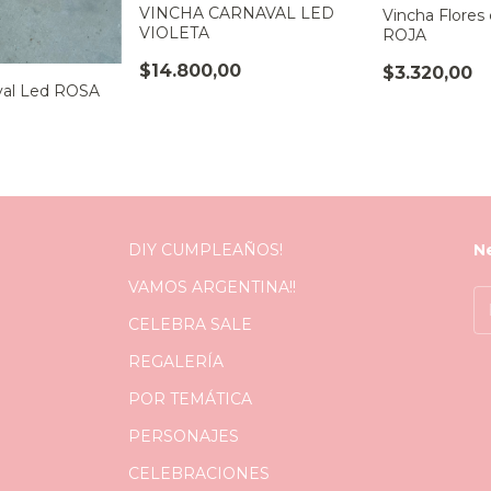
VINCHA CARNAVAL LED
Vincha Flores
VIOLETA
ROJA
$14.800,00
$3.320,00
val Led ROSA
DIY CUMPLEAÑOS!
N
VAMOS ARGENTINA!!
CELEBRA SALE
REGALERÍA
POR TEMÁTICA
PERSONAJES
CELEBRACIONES