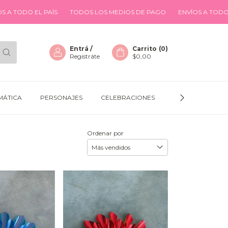
EL PAÍS
TODOS LOS MEDIOS DE PAGO
ENVÍOS A TODO EL PAÍS
Entrá
/
Carrito
(
0
)
Registráte
$0,00
MÁTICA
PERSONAJES
CELEBRACIONES
GLOBOS
D
Ordenar por