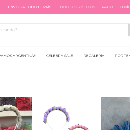
S A TODO EL PAÍS
TODOS LOS MEDIOS DE PAGO
ENVÍOS A TODO 
VAMOS ARGENTINA!!
CELEBRA SALE
REGALERÍA
POR TE