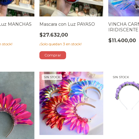
 Luz MANCHAS
Mascara con Luz PAYASO
VINCHA CAR
IRIDISCENTE
$27.632,00
$11.400,00
 stock!
¡Solo quedan
3
en stock!
SIN STOCK
SIN STOCK