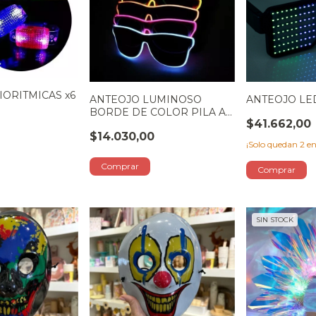
DIORITMICAS x6
ANTEOJO LUMINOSO
ANTEOJO LE
BORDE DE COLOR PILA AA
$41.662,00
COLOR SURTIDO
$14.030,00
¡Solo quedan
2
en
SIN STOCK