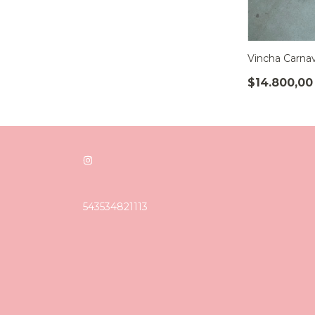
Vincha Carna
$14.800,00
543534821113